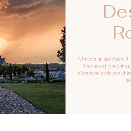
De
R
A travers un spectacle iti
époques et rencontrez l
d'Amboise et de son chât
so