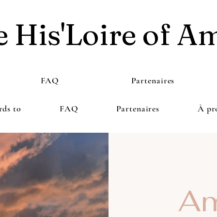
 His'Loire of A
FAQ
Partenaires
rds to
FAQ
Partenaires
À pr
Am