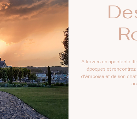
De
R
A travers un spectacle iti
époques et rencontrez l
d'Amboise et de son chât
so