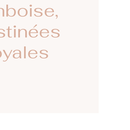
boise,
stinées
oyales