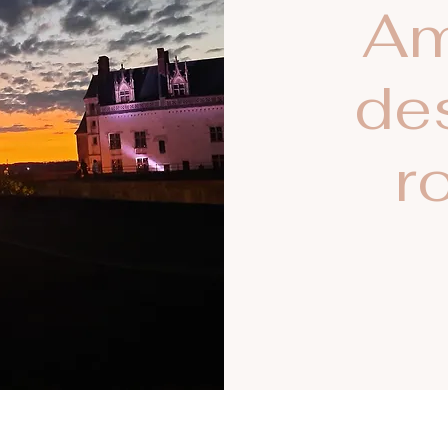
Am
de
r