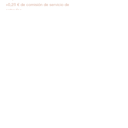
+0,28 € de comisión de servicio de
entradas
Tarif Enfant
6,00 €
+0,15 € de comisión de servicio de
entradas
Venta finalizada
Tipo de entrada
Moins de 5 ans
Precio
0,00 €