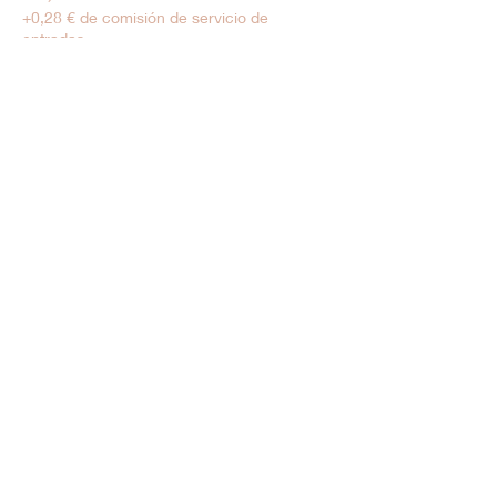
+0,28 € de comisión de servicio de
entradas
Tarif Enfant
6,00 €
+0,15 € de comisión de servicio de
entradas
Venta finalizada
Tipo de entrada
Moins de 5 ans
Precio
0,00 €