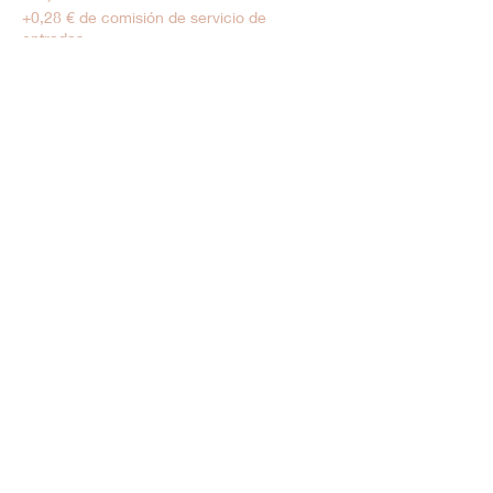
+0,28 € de comisión de servicio de
entradas
Tarif Enfant
6,00 €
+0,15 € de comisión de servicio de
entradas
Venta finalizada
Tipo de entrada
Moins de 5 ans
Precio
0,00 €