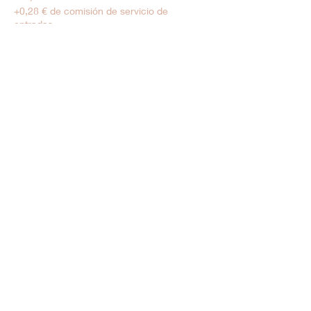
+0,28 € de comisión de servicio de
entradas
Tarif Réduit
6,00 €
+0,15 € de comisión de servicio de
entradas
Venta finalizada
Tipo de entrada
Moins de 5 ans
Precio
0,00 €