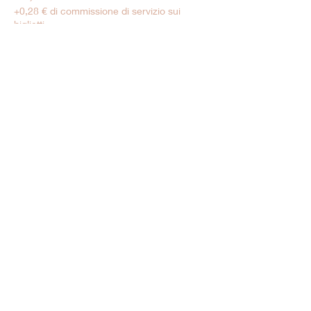
+0,28 € di commissione di servizio sui
biglietti
Tarif Enfant
6,00 €
+0,15 € di commissione di servizio sui
biglietti
Vendita terminata
Tipo di biglietto
Moins de 5 ans
Prezzo
0,00 €