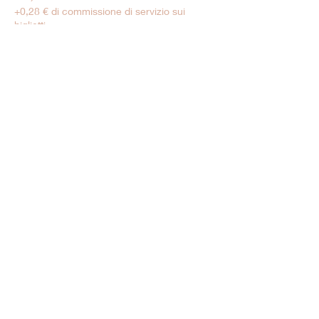
+0,28 € di commissione di servizio sui
biglietti
Tarif Enfant
6,00 €
+0,15 € di commissione di servizio sui
biglietti
Vendita terminata
Tipo di biglietto
Moins de 5 ans
Prezzo
0,00 €