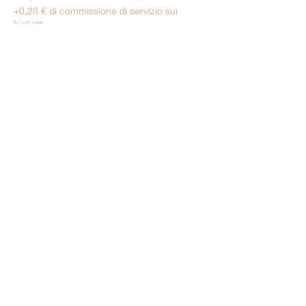
+0,28 € di commissione di servizio sui
biglietti
Tarif Enfant
6,00 €
+0,15 € di commissione di servizio sui
biglietti
Vendita terminata
Tipo di biglietto
Moins de 5 ans
Prezzo
0,00 €