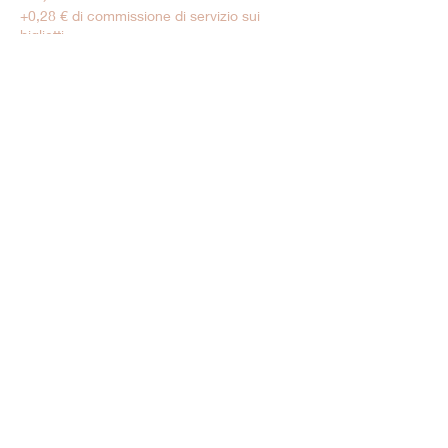
+0,28 € di commissione di servizio sui
biglietti
Tarif Enfant
6,00 €
+0,15 € di commissione di servizio sui
biglietti
Vendita terminata
Tipo di biglietto
Moins de 5 ans
Prezzo
0,00 €