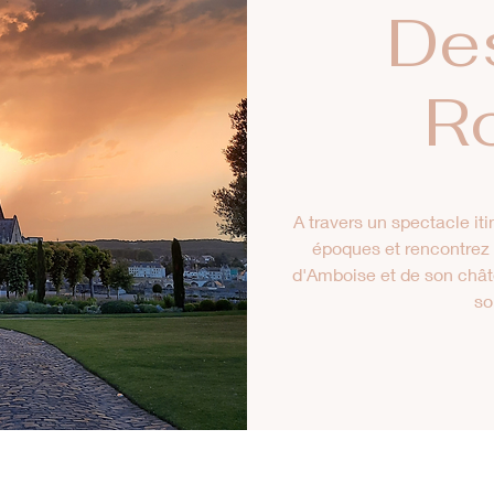
De
R
A travers un spectacle iti
époques et rencontrez l
d'Amboise et de son chât
so