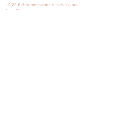
+0,28 € di commissione di servizio sui
biglietti
Tarif Enfant
6,00 €
+0,15 € di commissione di servizio sui
biglietti
Vendita terminata
Tipo di biglietto
Moins de 5 ans
Prezzo
0,00 €