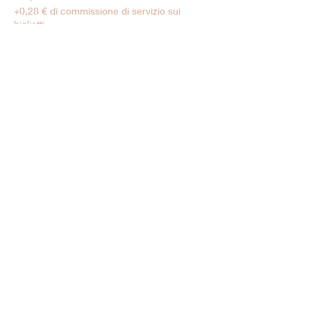
+0,28 € di commissione di servizio sui
biglietti
Tarif Réduit
6,00 €
+0,15 € di commissione di servizio sui
biglietti
Vendita terminata
Tipo di biglietto
Moins de 5 ans
Prezzo
0,00 €