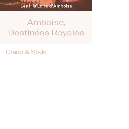
Amboise,
Destinées Royales
Orario & Sede
27 lug 2024, 22:00 – 23:45
Château Royal d'Amboise, Mnt de l'Emir
Abd el Kader, 37400 Amboise, France
Trovateci sui social network