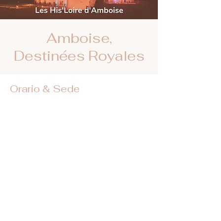
Amboise,
Destinées Royales
Orario & Sede
14 ago 2024, 22:00 – 23:45
Château Royal d'Amboise, Mnt de l'Emir
Abd el Kader, 37400 Amboise, France
Trovateci sui social network