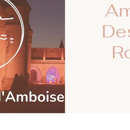
Am
De
R