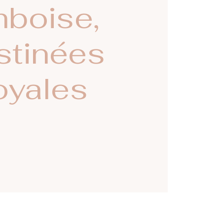
boise,
stinées
oyales