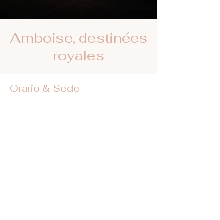
Amboise, destinées
royales
Orario & Sede
16 lug 2025, 20:30 – 22:00
Amboise, Mnt de l'Emir Abd el Kader, 37400
Amboise, France
Trovateci sui social network