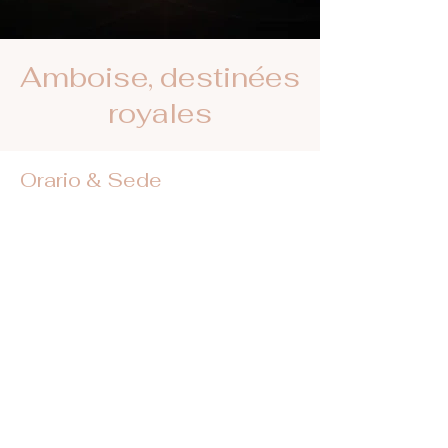
Amboise, destinées
royales
Orario & Sede
16 ago 2025, 20:30 – 22:00
Amboise, Mnt de l'Emir Abd el Kader, 37400
Amboise, France
Trovateci sui social network