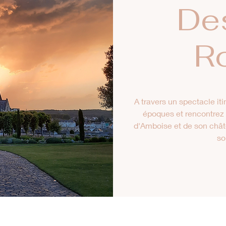
De
R
A travers un spectacle iti
époques et rencontrez l
d'Amboise et de son chât
so