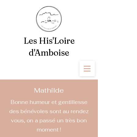
Les His'Loire
d'Amboise
Mathilde
Bonne humeur et gentillesse
des bénévoles sont au rendez
vous, on a passé un très bon
moment !