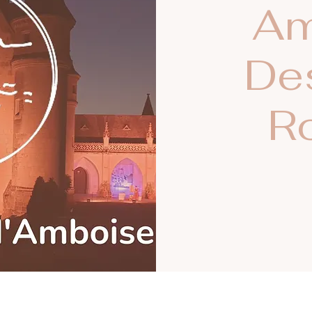
Am
De
R