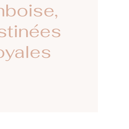
boise,
stinées
oyales