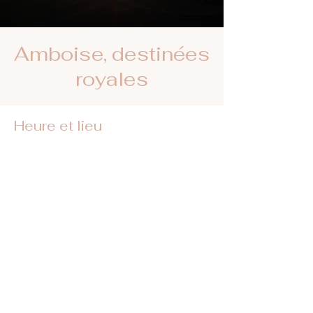
Amboise, destinées
royales
Heure et lieu
19 juil. 2025, 20:30 – 22:00
Amboise, Mnt de l'Emir Abd el Kader, 37400
Amboise, France
Retrouvez-nous sur les réseaux